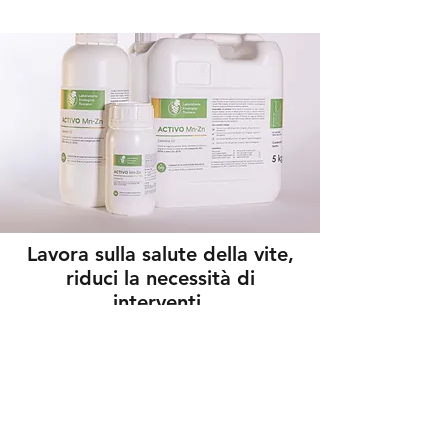
Lavora sulla salute della vite,
riduci la necessità di
interventi.
Activo Mn-Zn
stimola i naturali metabolismi
responsabili della resistenza agli stress e rafforza le
piante.
Activo Mn-Zn è ricco di aminoacidi e peptidi
bioattivi.