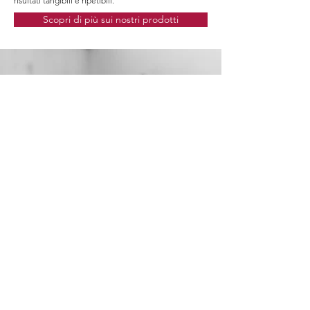
risultati tangibili e ripetibili.
Scopri di più sui nostri prodotti
Iscriviti al sito