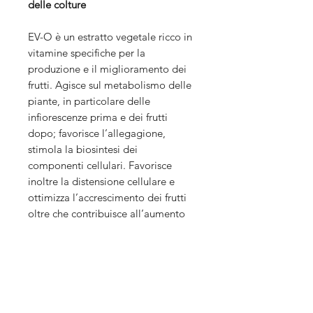
delle colture
EV-O è un estratto vegetale ricco in
vitamine specifiche per la
produzione e il miglioramento dei
frutti. Agisce sul metabolismo delle
piante, in particolare delle
infiorescenze prima e dei frutti
dopo; favorisce l’allegagione,
stimola la biosintesi dei
componenti cellulari. Favorisce
inoltre la distensione cellulare e
ottimizza l’accrescimento dei frutti
oltre che contribuisce all’aumento
della resa delle colture.
I frutti delle piante trattate risultano
più ricchi e resistenti a fenomeni
quali cracking.
▶︎
Scheda tecnica