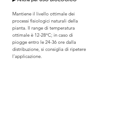
Mantiene il livello ottimale dei
processi fisiologici naturali della
pianta. Il range di temperatura
ottimale è 12-28°C; in caso di
piogge entro le 24-36 ore dalla
distribuzione, si consiglia di ripetere
l’applicazione.
•Non macchia il prodotto trattato
•Non lascia residui
▶︎
Scheda tecnica
Caratteristiche Tecniche
Composizione:
Compatibilità
Bacillus Licheniformis
(ceppo
LETBL11)