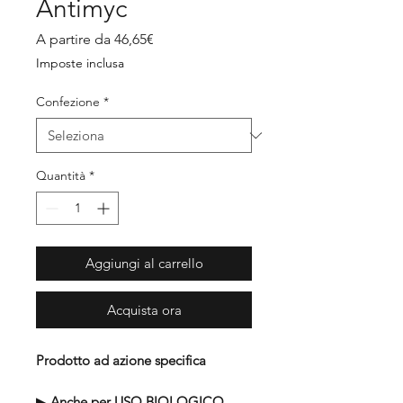
Antimyc
Prezzo
A partire da
46,65€
scontato
Imposte inclusa
Confezione
*
Quantità
*
Aggiungi al carrello
Acquista ora
Prodotto ad azione specifica
▶︎
Anche per USO BIOLOGICO