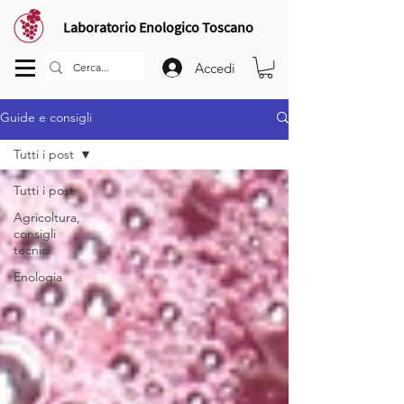
Laboratorio Enologico Toscano
Accedi
Guide e consigli
Tutti i post
Tutti i post
Agricoltura,
consigli
tecnici
Enologia