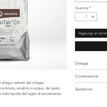
Quantità
*
Aggiungi al carrel
Dosaggi
Diluire WinTan ch nel
Conservazione
Incorporare la soluzi
il rimontaggio.
lagici estratti dal ciliegio.
Conservare al riparo d
ore bruno, solubile in acqua, dal gusto
Spedizione
a temperature inferio
Dosi medie consigliat
note tipiche del legno di provenienza.
È consigliabile determ
Per ordini effettuati 
parte il giorno stesso