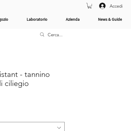
Accedi
gozio
Laboratorio
Azienda
News & Guide
stant - tannino
 ciliegio
Prezzo
scontato