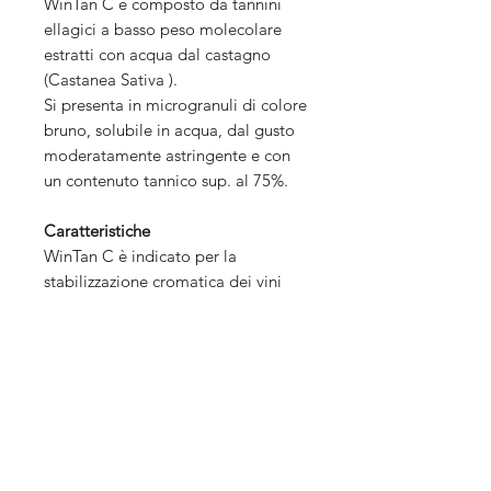
WinTan C è composto da tannini
ellagici a basso peso molecolare
estratti con acqua dal castagno
(Castanea Sativa ).
Si presenta in microgranuli di colore
bruno, solubile in acqua, dal gusto
moderatamente astringente e con
un contenuto tannico sup. al 75%.
Caratteristiche
WinTan C è indicato per la
stabilizzazione cromatica dei vini
rossi grazie all’effetto protettore nei
confronti degli antociani
impedendone l’ossidazione.
▶︎
Scheda tecnica
Dosaggi