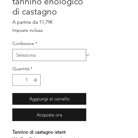
tannino enologico
di castagno
Prezzo
A partire da
11,79€
scontato
Imposte inclusa
Confezione
*
Quantità
*
Aggiungi al carrello
Acquista ora
Tannino di castagno istant