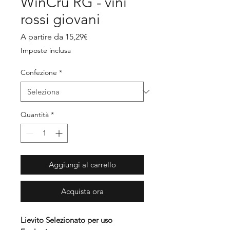
WinCru RG - vini
rossi giovani
Prezzo
A partire da
15,29€
scontato
Imposte inclusa
Confezione
*
Quantità
*
Aggiungi al carrello
Acquista ora
Lievito Selezionato per uso