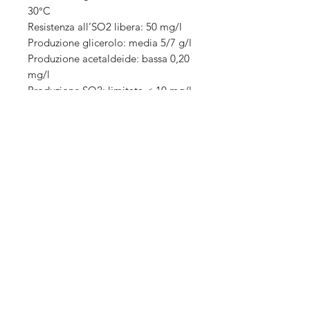
30°C
Resistenza all’SO2 libera: 50 mg/l
Produzione glicerolo: media 5/7 g/l
Produzione acetaldeide: bassa 0,20
mg/l
Produzione SO2: limitata < 10 mg/l
Fenotipo: neutro al fattore killer
Resistenza all’alcool: 15%
Produzione di schiuma: limitata
Produzione di acidità volatile:
ridotta 0,20 g/l
Produzione di H2S: bassa
Cellule vive di LSA /g conservato a
temperatura < 15°C: > 2x10^10
▶︎
Scheda tecnica
Dosaggi