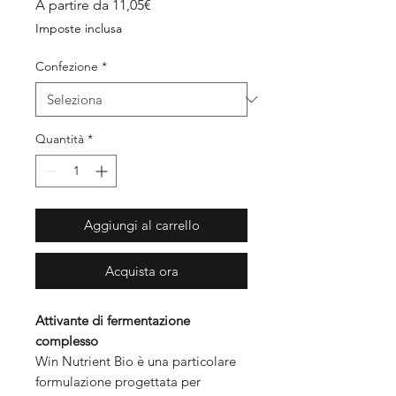
Prezzo
A partire da
11,05€
scontato
Imposte inclusa
Confezione
*
Quantità
*
Aggiungi al carrello
Acquista ora
Attivante di fermentazione
complesso
Win Nutrient Bio è una particolare
formulazione progettata per