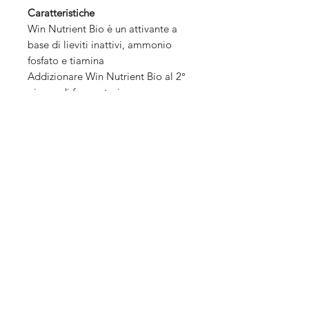
Caratteristiche
Win Nutrient Bio è un attivante a
base di lieviti inattivi, ammonio
fosfato e tiamina
Addizionare Win Nutrient Bio al 2°
giorno di fermentazione
omogeneizzando il prodotto nella
massa mediante rimontaggio
aperto, oppure facendo una
prediluizione con mosto 1:10,
aggiungendolo con dosatore in
rimontaggio chiuso facendo
contestualmente la
macrossigenazione.
▶︎
Scheda tecnica
Dosaggi